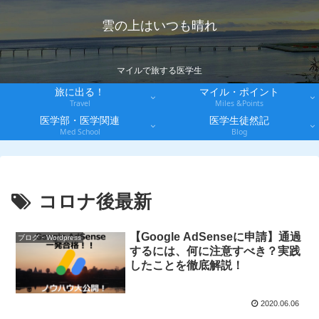
雲の上はいつも晴れ
マイルで旅する医学生
旅に出る！
マイル・ポイント
Travel
Miles &Points
医学部・医学関連
医学生徒然記
Med School
Blog
コロナ後最新
【Google AdSenseに申請】通過
ブログ・Wordpress
するには、何に注意すべき？実践
したことを徹底解説！
2020.06.06