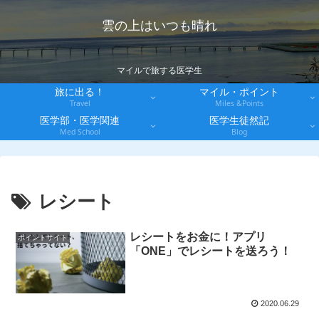
雲の上はいつも晴れ
マイルで旅する医学生
旅に出る！
マイル・ポイント
Travel
Miles &Points
医学部・医学関連
医学生徒然記
Med School
Blog
レシート
レシートをお金に！アプリ
ポイントサイト
「ONE」でレシートを送ろう！
2020.06.29