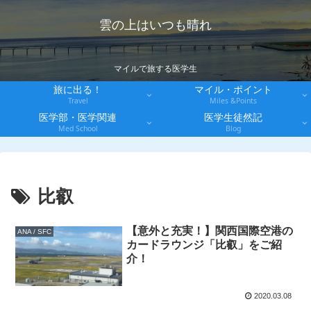
雲の上はいつも晴れ
マイルで旅する医学生
旅に出る！
マイル・ポイント
Travel
Miles &Points
医学部・医学関連
医学生徒然記
Med School
Blog
比叡
【意外と充実！】関西国際空港の
ANA / SFC
カードラウンジ「比叡」をご紹
介！
2020.03.08