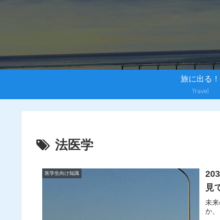
旅に出る！
Travel
法医学
2
医学生向け知識
見
未来
か、