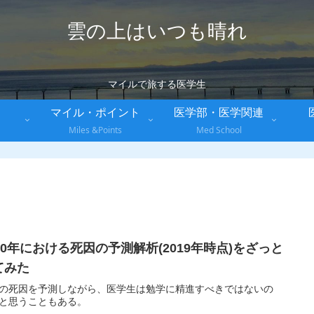
雲の上はいつも晴れ
マイルで旅する医学生
マイル・ポイント
医学部・医学関連
Miles &Points
Med School
030年における死因の予測解析(2019年時点)をざっと
てみた
の死因を予測しながら、医学生は勉学に精進すべきではないの
と思うこともある。