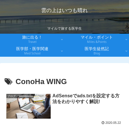
雲の上はいつも晴れ
マイルで旅する医学生
旅に出る！
マイル・ポイント
Travel
Miles &Points
医学部・医学関連
医学生徒然記
Med School
Blog
ConoHa WING
AdSenseでads.txtを設定する方
ブログ・Wordpress
法をわかりやすく解説!
2020.05.22