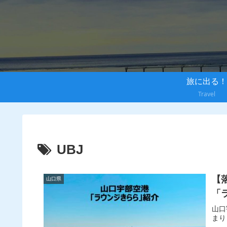
旅に出る！
Travel
UBJ
【
山口県
「
山口
まり