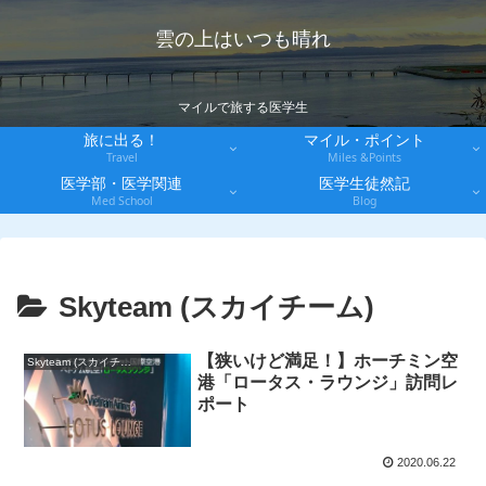
雲の上はいつも晴れ
マイルで旅する医学生
旅に出る！
マイル・ポイント
Travel
Miles &Points
医学部・医学関連
医学生徒然記
Med School
Blog
Skyteam (スカイチーム)
【狭いけど満足！】ホーチミン空
Skyteam (スカイチーム)
港「ロータス・ラウンジ」訪問レ
ポート
2020.06.22