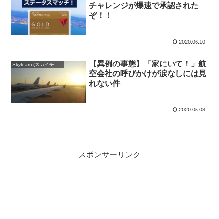
チャレンジが爆速で承認された
ぞ！！
2020.06.10
【異例の事態】「家にいて！」航
Skyteam (スカイチーム)
空会社の呼びかけが涙なしには見
れない件
2020.05.03
スポンサーリンク