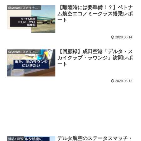
【離陸時には要準備！？】ベトナ
Skyteam (スカイチーム)
ム航空エコノミークラス搭乗レポ
ート
2020.06.14
【回顧録】成田空港「デルタ・ス
Skyteam (スカイチーム)
カイクラブ・ラウンジ」訪問レポ
ート
2020.06.12
デルタ航空のステータスマッチ・
ANA / SFC