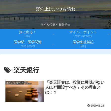
雲の上はいつも晴れ
マイルで旅する医学生
旅に出る！
マイル・ポイント
Travel
Miles &Points
医学部・医学関連
医学生徒然記
Med School
Blog
楽天銀行
「楽天証券は、投資に興味がない
ポイントサイト
人ほど開設すべき」その理由と
は！？
2020.05.26