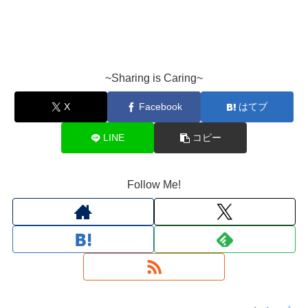
~Sharing is Caring~
X
Facebook
はてブ
LINE
コピー
Follow Me!