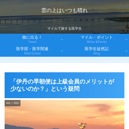
雲の上はいつも晴れ
マイルで旅する医学生
旅に出る！
マイル・ポイント
Travel
Miles &Points
医学部・医学関連
医学生徒然記
Med School
Blog
「伊丹の早朝便は上級会員のメリットが
少ないのか？」という疑問
JAL / JGC