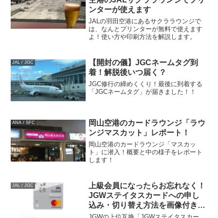
ンターが使えます
JALの羽田空港にあるサクララウンジで
は、なんとプリンターが無料で使えます
よ！使い方や印刷方法を解説します。
【開封の儀】JGCネームタグ到
JAL / JGC
着！解脱後いつ届く？
JGC修行の締めくくり！最後に到着する
「JGCネームタグ」が届きました！！
岡山空港のカードラウンジ「ラウ
ANA / SFC
ンジマスカット」レポート！
岡山空港のカードラウンジ「マスカッ
ト」に潜入！概要と中の様子をレポート
します！
上級会員になったらお忘れなく！
JAL / JGC
JGWステイタスカードへの申し
込み・切り替え方法を画像付きで
解説！
JGWの上位互換「JGWステイタスカー