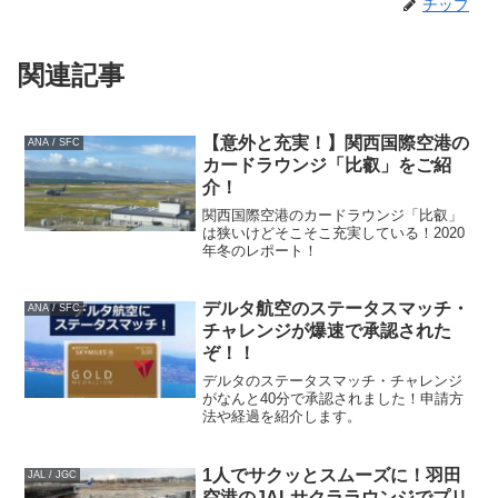
チップ
関連記事
【意外と充実！】関西国際空港の
ANA / SFC
カードラウンジ「比叡」をご紹
介！
関西国際空港のカードラウンジ「比叡」
は狭いけどそこそこ充実している！2020
年冬のレポート！
デルタ航空のステータスマッチ・
ANA / SFC
チャレンジが爆速で承認された
ぞ！！
デルタのステータスマッチ・チャレンジ
がなんと40分で承認されました！申請方
法や経過を紹介します。
1人でサクッとスムーズに！羽田
JAL / JGC
空港のJALサクララウンジでプリ