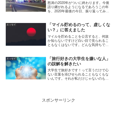
怒涛の2020年がついに終わります。今後
語り継がれるようになるであろうこの年
を、2020年最後の今日、振り返ってみた
いと思います！
「マイル貯めるのって、虚しくな
エッセイ
い？」に答えました
マイルを貯めることを公言すると、何故
か知らないですけど白い目で見られるこ
ともなくはないです。どんな気持ちでコ
ツコツマイルを貯めているのかについて
書いてみました。
「旅行好きの大学生を嫌いな人」
エッセイ
の誤解を解きたい
大学生で旅好きです！って言うだけで心
ない言葉を浴びせられることもなくもな
いんです。それが私だけじゃないのも知
っています。
スポンサーリンク