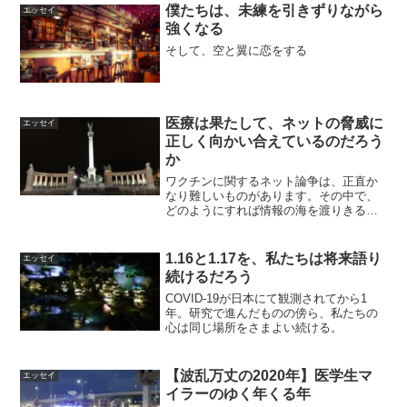
僕たちは、未練を引きずりながら
エッセイ
強くなる
そして、空と翼に恋をする
医療は果たして、ネットの脅威に
エッセイ
正しく向かい合えているのだろう
か
ワクチンに関するネット論争は、正直か
なり難しいものがあります。その中で、
どのようにすれば情報の海を渡りきるこ
とができるのか、考えてみました。
1.16と1.17を、私たちは将来語り
エッセイ
続けるだろう
COVID-19が日本にて観測されてから1
年。研究で進んだものの傍ら、私たちの
心は同じ場所をさまよい続ける。
【波乱万丈の2020年】医学生マ
エッセイ
イラーのゆく年くる年