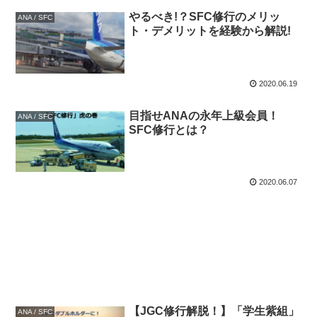
やるべき!？SFC修行のメリッ
ANA / SFC
ト・デメリットを経験から解説!
2020.06.19
目指せANAの永年上級会員！
ANA / SFC
SFC修行とは？
2020.06.07
【JGC修行解脱！】「学生紫組」
ANA / SFC