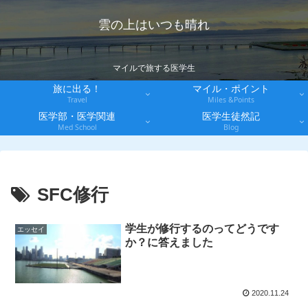
雲の上はいつも晴れ
マイルで旅する医学生
旅に出る！
マイル・ポイント
Travel
Miles &Points
医学部・医学関連
医学生徒然記
Med School
Blog
SFC修行
学生が修行するのってどうです
エッセイ
か？に答えました
2020.11.24