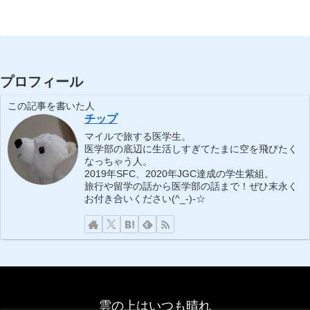
へ
プロフィール
この記事を書いた人
チップ
マイルで旅する医学生。
医学部の底辺に生活しすぎてたまに空を飛びたく
なっちゃう人。
2019年SFC、2020年JGC達成の学生紫組。
旅行や留学の話から医学部の話まで！ぜひ末永く
お付き合いください(^_-)-☆
雲の上はいつも晴れ